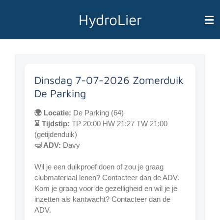
Ga
HydroLier
direct
naar
de
hoofdinhoud
Dinsdag 7-07-2026 Zomerduik
De Parking
🌍 Locatie:
De Parking (64)
⌛ Tijdstip:
TP 20:00 HW 21:27 TW 21:00
(getijdenduik)
🤿 ADV:
Davy
Wil je een duikproef doen of zou je graag
clubmateriaal lenen? Contacteer dan de ADV.
Kom je graag voor de gezelligheid en wil je je
inzetten als kantwacht? Contacteer dan de
ADV.