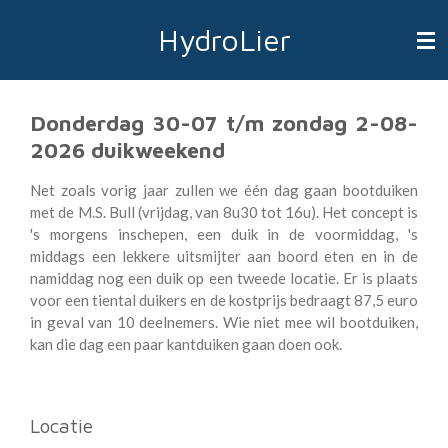
Ga
HydroLier
direct
naar
de
hoofdinhoud
Donderdag 30-07 t/m zondag 2-08-
2026 duikweekend
Net zoals vorig jaar zullen we één dag gaan bootduiken
met de M.S. Bull (vrijdag, van 8u30 tot 16u). Het concept is
's morgens inschepen, een duik in de voormiddag, 's
middags een lekkere uitsmijter aan boord eten en in de
namiddag nog een duik op een tweede locatie. Er is plaats
voor een tiental duikers en de kostprijs bedraagt 87,5 euro
in geval van 10 deelnemers. Wie niet mee wil bootduiken,
kan die dag een paar kantduiken gaan doen ook.
Locatie