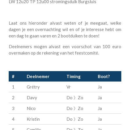
LW 12u20 TP 12u00 stromingsduik Burgsluis
Laat ons hieronder alvast weten of je meegaat, welke
dagen je een overnachting wil en of je interesse hebt om
een dag te gaan varen en 2 bootduiken te doen!
Deelnemers mogen alvast een voorschot van 100 euro
overmaken op de rekening van het feestcomité.
#
Deelnemer
Timing
Boot?
1
Grétry
Vr
Ja
2
Davy
Do 》Zo
Ja
3
Nico
Do 》Zo
Ja
4
Kristin
Do 》Zo
Ja
5
Camille
Do 》Zo
Ja