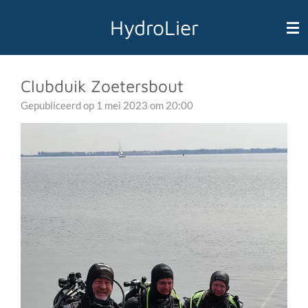
Ga
HydroLier
direct
naar
de
hoofdinhoud
Clubduik Zoetersbout
Gepubliceerd op 1 mei 2023 om 20:00